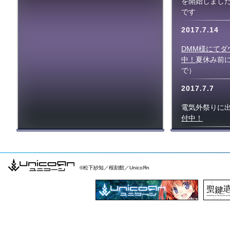
を開始しました
です
2017.7.14
DMM様にてダ
中！
夏休み前に
で）
2017.7.7
電気外祭りに
付中！
2017.7.3
Project.L.
中央情報管理
©松下紗知／桜刻館／UnicoЯn
録音が決定し
中です
2017.5.8
character